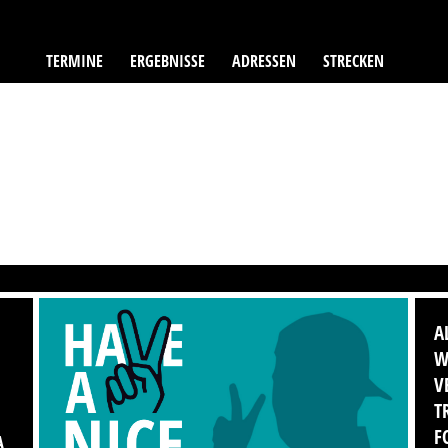
TERMINE
ERGEBNISSE
ADRESSEN
STRECKEN
A
W
V
T
F
A