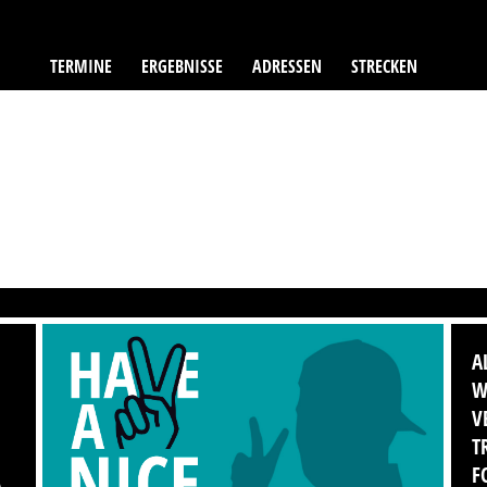
TERMINE
ERGEBNISSE
ADRESSEN
STRECKEN
A
W
V
T
F
A