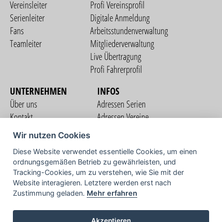
Vereinsleiter
Profi Vereinsprofil
Serienleiter
Digitale Anmeldung
Fans
Arbeitsstundenverwaltung
Teamleiter
Mitgliederverwaltung
Live Übertragung
Profi Fahrerprofil
UNTERNEHMEN
INFOS
Über uns
Adressen Serien
Kontakt
Adressen Vereine
Nutzungsbedingungen
Adressen Teams
Wir nutzen Cookies
Datenschutzerklärung
Streckenverzeichnis
Diese Website verwendet essentielle Cookies, um einen
Impressum
ordnungsgemäßen Betrieb zu gewährleisten, und
COMMUNITY
Tracking-Cookies, um zu verstehen, wie Sie mit der
Website interagieren. Letztere werden erst nach
Zustimmung geladen.
Mehr erfahren
TV
Akzeptieren