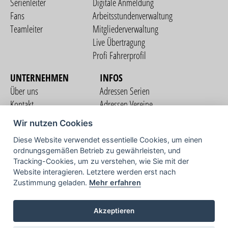
Serienleiter
Digitale Anmeldung
Fans
Arbeitsstundenverwaltung
Teamleiter
Mitgliederverwaltung
Live Übertragung
Profi Fahrerprofil
UNTERNEHMEN
INFOS
Über uns
Adressen Serien
Kontakt
Adressen Vereine
Nutzungsbedingungen
Adressen Teams
Wir nutzen Cookies
Datenschutzerklärung
Streckenverzeichnis
Diese Website verwendet essentielle Cookies, um einen
Impressum
ordnungsgemäßen Betrieb zu gewährleisten, und
COMMUNITY
Tracking-Cookies, um zu verstehen, wie Sie mit der
Website interagieren. Letztere werden erst nach
Zustimmung geladen.
Mehr erfahren
TV
Akzeptieren