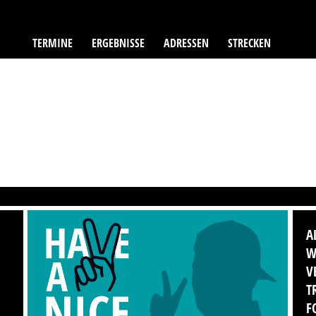
TERMINE
ERGEBNISSE
ADRESSEN
STRECKEN
A
W
V
T
F