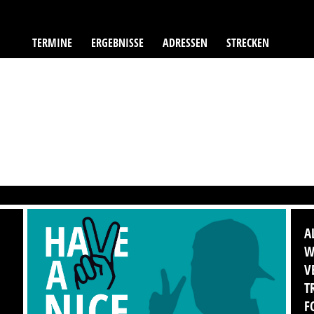
TERMINE
ERGEBNISSE
ADRESSEN
STRECKEN
A
W
V
T
F