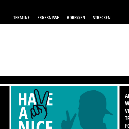
TERMINE
ERGEBNISSE
ADRESSEN
STRECKEN
A
W
V
T
F