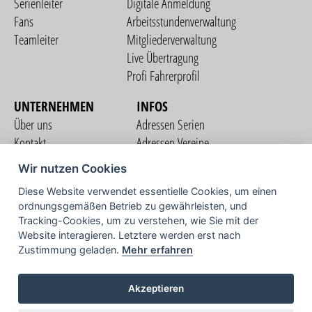
Serienleiter
Digitale Anmeldung
Fans
Arbeitsstundenverwaltung
Teamleiter
Mitgliederverwaltung
Live Übertragung
Profi Fahrerprofil
UNTERNEHMEN
INFOS
Über uns
Adressen Serien
Kontakt
Adressen Vereine
Nutzungsbedingungen
Adressen Teams
Wir nutzen Cookies
Datenschutzerklärung
Streckenverzeichnis
Diese Website verwendet essentielle Cookies, um einen
Impressum
ordnungsgemäßen Betrieb zu gewährleisten, und
COMMUNITY
Tracking-Cookies, um zu verstehen, wie Sie mit der
Website interagieren. Letztere werden erst nach
Zustimmung geladen.
Mehr erfahren
TV
Akzeptieren