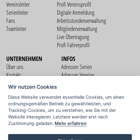
Vereinsleiter
Profi Vereinsprofil
Serienleiter
Digitale Anmeldung
Fans
Arbeitsstundenverwaltung
Teamleiter
Mitgliederverwaltung
Live Übertragung
Profi Fahrerprofil
UNTERNEHMEN
INFOS
Über uns
Adressen Serien
Kontakt
Adressen Vereine
Nutzungsbedingungen
Adressen Teams
Wir nutzen Cookies
Datenschutzerklärung
Streckenverzeichnis
Diese Website verwendet essentielle Cookies, um einen
Impressum
COMMUNITY
ordnungsgemäßen Betrieb zu gewährleisten, und
Tracking-Cookies, um zu verstehen, wie Sie mit der
Website interagieren. Letztere werden erst nach
Zustimmung geladen.
Mehr erfahren
TV