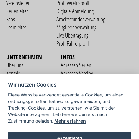
Vereinsleiter
Profi Vereinsprofil
Serienleiter
Digitale Anmeldung
Fans
Arbeitsstundenverwaltung
Teamleiter
Mitgliederverwaltung
Live Übertragung
Profi Fahrerprofil
UNTERNEHMEN
INFOS
Über uns
Adressen Serien
Kontakt
Adressen Vereine
Nutzungsbedingungen
Adressen Teams
Wir nutzen Cookies
Datenschutzerklärung
Streckenverzeichnis
Diese Website verwendet essentielle Cookies, um einen
Impressum
ordnungsgemäßen Betrieb zu gewährleisten, und
COMMUNITY
Tracking-Cookies, um zu verstehen, wie Sie mit der
Website interagieren. Letztere werden erst nach
Zustimmung geladen.
Mehr erfahren
TV
Akzeptieren