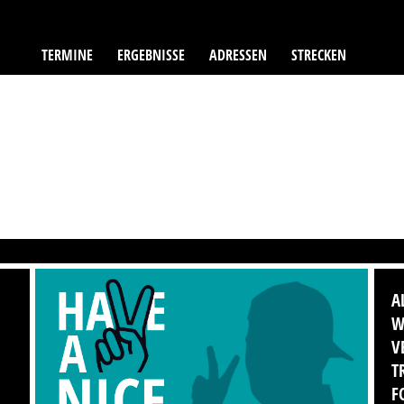
TERMINE
ERGEBNISSE
ADRESSEN
STRECKEN
A
W
V
T
F