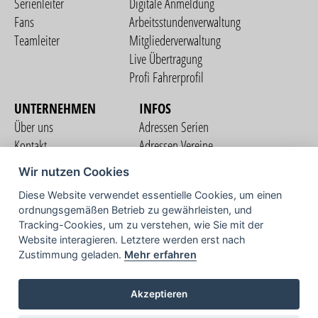
Serienleiter
Digitale Anmeldung
Fans
Arbeitsstundenverwaltung
Teamleiter
Mitgliederverwaltung
Live Übertragung
Profi Fahrerprofil
UNTERNEHMEN
INFOS
Über uns
Adressen Serien
Kontakt
Adressen Vereine
Nutzungsbedingungen
Adressen Teams
Wir nutzen Cookies
Datenschutzerklärung
Streckenverzeichnis
Diese Website verwendet essentielle Cookies, um einen
Impressum
ordnungsgemäßen Betrieb zu gewährleisten, und
COMMUNITY
Tracking-Cookies, um zu verstehen, wie Sie mit der
Website interagieren. Letztere werden erst nach
Zustimmung geladen.
Mehr erfahren
TV
Akzeptieren