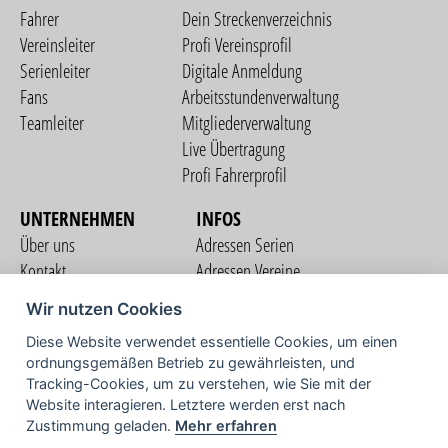
Fahrer
Dein Streckenverzeichnis
Vereinsleiter
Profi Vereinsprofil
Serienleiter
Digitale Anmeldung
Fans
Arbeitsstundenverwaltung
Teamleiter
Mitgliederverwaltung
Live Übertragung
Profi Fahrerprofil
UNTERNEHMEN
INFOS
Über uns
Adressen Serien
Kontakt
Adressen Vereine
Nutzungsbedingungen
Adressen Teams
Wir nutzen Cookies
Datenschutzerklärung
Streckenverzeichnis
Diese Website verwendet essentielle Cookies, um einen
Impressum
COMMUNITY
ordnungsgemäßen Betrieb zu gewährleisten, und
Tracking-Cookies, um zu verstehen, wie Sie mit der
Website interagieren. Letztere werden erst nach
Zustimmung geladen.
Mehr erfahren