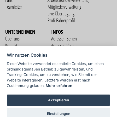
Fans
Arbeitsstundenverwaltung
Teamleiter
Mitgliederverwaltung
Live Übertragung
Profi Fahrerprofil
UNTERNEHMEN
INFOS
Über uns
Adressen Serien
Kontakt
Adressen Vereine
Nutzungsbedingungen
Adressen Teams
Wir nutzen Cookies
Datenschutzerklärung
Streckenverzeichnis
Diese Website verwendet essentielle Cookies, um einen
Impressum
ordnungsgemäßen Betrieb zu gewährleisten, und
COMMUNITY
Tracking-Cookies, um zu verstehen, wie Sie mit der
Website interagieren. Letztere werden erst nach
Zustimmung geladen.
Mehr erfahren
TV
Akzeptieren
Einstellungen