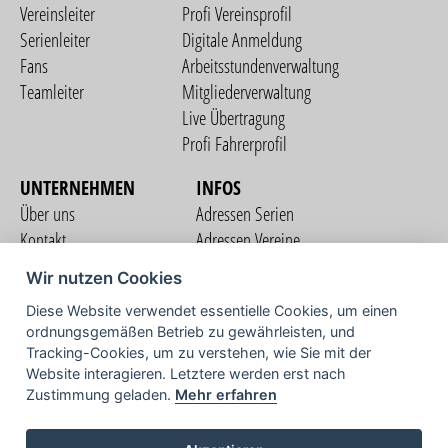
Vereinsleiter
Profi Vereinsprofil
Serienleiter
Digitale Anmeldung
Fans
Arbeitsstundenverwaltung
Teamleiter
Mitgliederverwaltung
Live Übertragung
Profi Fahrerprofil
UNTERNEHMEN
INFOS
Über uns
Adressen Serien
Kontakt
Adressen Vereine
Nutzungsbedingungen
Adressen Teams
Wir nutzen Cookies
Datenschutzerklärung
Streckenverzeichnis
Diese Website verwendet essentielle Cookies, um einen
Impressum
COMMUNITY
ordnungsgemäßen Betrieb zu gewährleisten, und
Tracking-Cookies, um zu verstehen, wie Sie mit der
Website interagieren. Letztere werden erst nach
Zustimmung geladen.
Mehr erfahren
TV