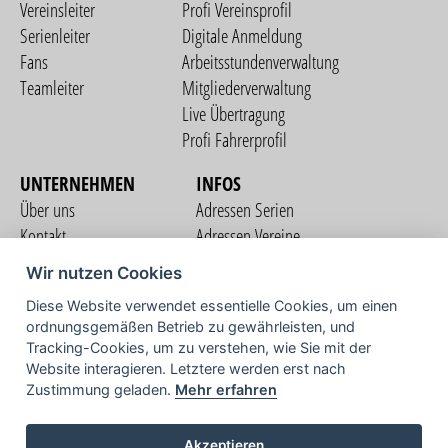
Vereinsleiter
Profi Vereinsprofil
Serienleiter
Digitale Anmeldung
Fans
Arbeitsstundenverwaltung
Teamleiter
Mitgliederverwaltung
Live Übertragung
Profi Fahrerprofil
UNTERNEHMEN
INFOS
Über uns
Adressen Serien
Kontakt
Adressen Vereine
Nutzungsbedingungen
Adressen Teams
Wir nutzen Cookies
Datenschutzerklärung
Streckenverzeichnis
Diese Website verwendet essentielle Cookies, um einen
Impressum
ordnungsgemäßen Betrieb zu gewährleisten, und
COMMUNITY
Tracking-Cookies, um zu verstehen, wie Sie mit der
Website interagieren. Letztere werden erst nach
Zustimmung geladen.
Mehr erfahren
TV
Akzeptieren