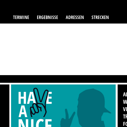
TERMINE
ERGEBNISSE
ADRESSEN
STRECKEN
A
W
V
T
F