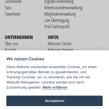
Serienleiter
Digitale Anmeldung
Fans
Arbeitsstundenverwaltung
Teamleiter
Mitgliederverwaltung
Live Übertragung
Profi Fahrerprofil
UNTERNEHMEN
INFOS
Über uns
Adressen Serien
Kontakt
Adressen Vereine
Nutzungsbedingungen
Adressen Teams
Wir nutzen Cookies
Datenschutzerklärung
Streckenverzeichnis
Diese Website verwendet essentielle Cookies, um einen
Impressum
ordnungsgemäßen Betrieb zu gewährleisten, und
COMMUNITY
Tracking-Cookies, um zu verstehen, wie Sie mit der
Website interagieren. Letztere werden erst nach
Zustimmung geladen.
Mehr erfahren
TV
Akzeptieren