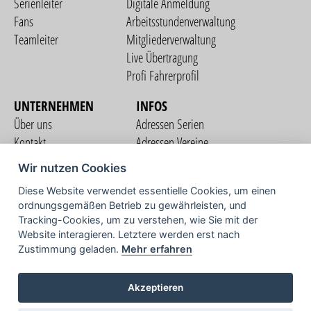
Serienleiter
Digitale Anmeldung
Fans
Arbeitsstundenverwaltung
Teamleiter
Mitgliederverwaltung
Live Übertragung
Profi Fahrerprofil
UNTERNEHMEN
INFOS
Über uns
Adressen Serien
Kontakt
Adressen Vereine
Nutzungsbedingungen
Adressen Teams
Wir nutzen Cookies
Datenschutzerklärung
Streckenverzeichnis
Diese Website verwendet essentielle Cookies, um einen
Impressum
ordnungsgemäßen Betrieb zu gewährleisten, und
COMMUNITY
Tracking-Cookies, um zu verstehen, wie Sie mit der
Website interagieren. Letztere werden erst nach
Zustimmung geladen.
Mehr erfahren
TV
Akzeptieren