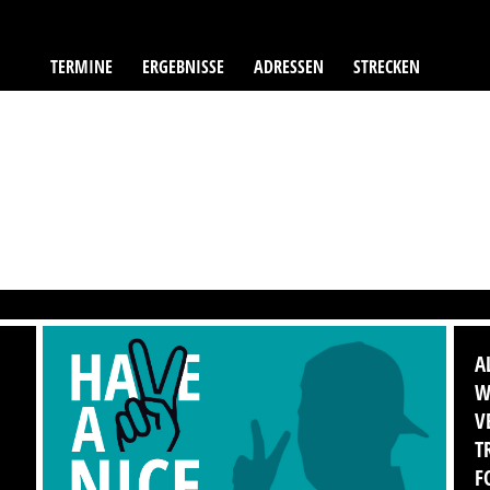
TERMINE
ERGEBNISSE
ADRESSEN
STRECKEN
A
W
V
T
F