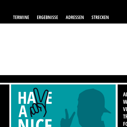
TERMINE
ERGEBNISSE
ADRESSEN
STRECKEN
A
W
V
T
F