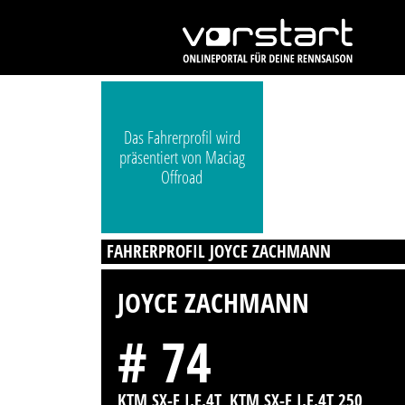
Das Fahrerprofil wird
präsentiert von Maciag
Offroad
FAHRERPROFIL JOYCE ZACHMANN
JOYCE ZACHMANN
# 74
KTM SX-F I.E.4T, KTM SX-F I.E.4T 250