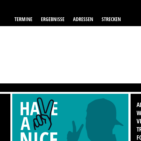
TERMINE
ERGEBNISSE
ADRESSEN
STRECKEN
A
W
V
T
F