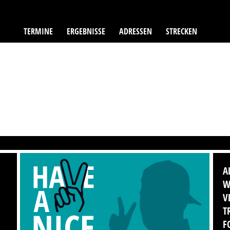
TERMINE
ERGEBNISSE
ADRESSEN
STRECKEN
A
W
V
T
F