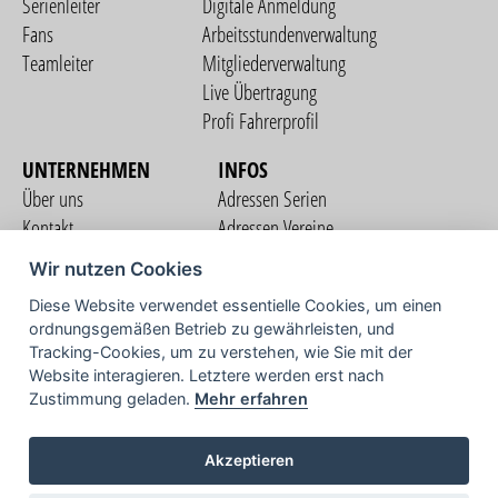
Serienleiter
Digitale Anmeldung
Fans
Arbeitsstundenverwaltung
Teamleiter
Mitgliederverwaltung
Live Übertragung
Profi Fahrerprofil
UNTERNEHMEN
INFOS
Über uns
Adressen Serien
Kontakt
Adressen Vereine
Nutzungsbedingungen
Adressen Teams
Wir nutzen Cookies
Datenschutzerklärung
Streckenverzeichnis
Diese Website verwendet essentielle Cookies, um einen
Impressum
ordnungsgemäßen Betrieb zu gewährleisten, und
COMMUNITY
Tracking-Cookies, um zu verstehen, wie Sie mit der
Website interagieren. Letztere werden erst nach
Zustimmung geladen.
Mehr erfahren
TV
Akzeptieren