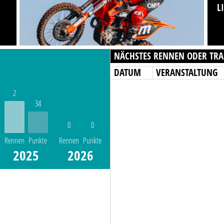
L
NÄCHSTES RENNEN ODER TRA
DATUM
VERANSTALTUNG
2
34
0
0
Rennen
Punkte
Rennen
Punkte
2025
2026