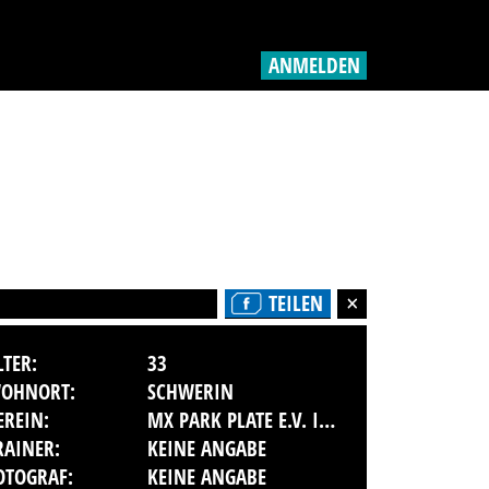
ANMELDEN
TEILEN
LTER:
33
OHNORT:
SCHWERIN
EREIN:
MX PARK PLATE E.V. IM ADAC
RAINER:
KEINE ANGABE
OTOGRAF:
KEINE ANGABE