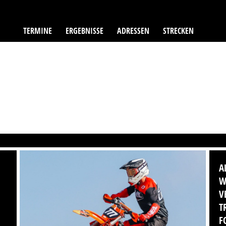
TERMINE
ERGEBNISSE
ADRESSEN
STRECKEN
A
W
V
T
F