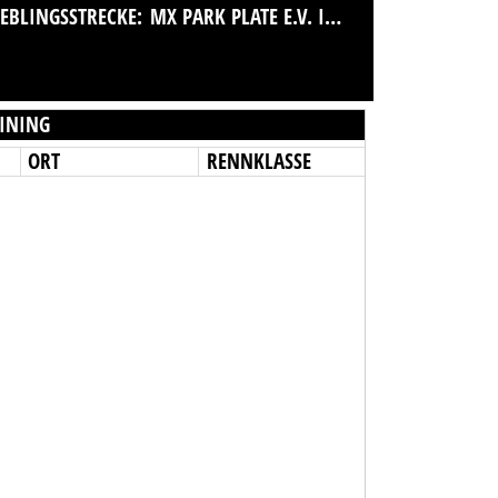
IEBLINGSSTRECKE:
MX PARK PLATE E.V. IM ADAC
INING
ORT
RENNKLASSE