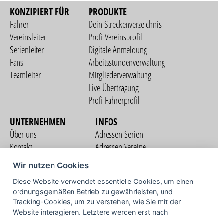
KONZIPIERT FÜR
PRODUKTE
Fahrer
Dein Streckenverzeichnis
Vereinsleiter
Profi Vereinsprofil
Serienleiter
Digitale Anmeldung
Fans
Arbeitsstundenverwaltung
Teamleiter
Mitgliederverwaltung
Live Übertragung
Profi Fahrerprofil
UNTERNEHMEN
INFOS
Über uns
Adressen Serien
Kontakt
Adressen Vereine
Nutzungsbedingungen
Adressen Teams
Wir nutzen Cookies
Datenschutzerklärung
Streckenverzeichnis
Diese Website verwendet essentielle Cookies, um einen
Impressum
COMMUNITY
ordnungsgemäßen Betrieb zu gewährleisten, und
Tracking-Cookies, um zu verstehen, wie Sie mit der
Website interagieren. Letztere werden erst nach