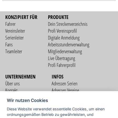
KONZIPIERT FÜR
PRODUKTE
Fahrer
Dein Streckenverzeichnis
Vereinsleiter
Profi Vereinsprofil
Serienleiter
Digitale Anmeldung
Fans
Arbeitsstundenverwaltung
Teamleiter
Mitgliederverwaltung
Live Übertragung
Profi Fahrerprofil
UNTERNEHMEN
INFOS
Über uns
Adressen Serien
Kontakt
Adressen Vereine
Nutzungsbedingungen
Adressen Teams
Wir nutzen Cookies
Datenschutzerklärung
Streckenverzeichnis
Diese Website verwendet essentielle Cookies, um einen
Impressum
COMMUNITY
ordnungsgemäßen Betrieb zu gewährleisten, und