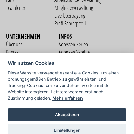
Fans
Arbeitsstundenverwaltung
Teamleiter
Mitgliederverwaltung
Live Übertragung
Profi Fahrerprofil
UNTERNEHMEN
INFOS
Über uns
Adressen Serien
Kontakt
Adressen Vereine
Nutzungsbedingungen
Adressen Teams
Wir nutzen Cookies
Datenschutzerklärung
Streckenverzeichnis
Diese Website verwendet essentielle Cookies, um einen
Impressum
ordnungsgemäßen Betrieb zu gewährleisten, und
COMMUNITY
Tracking-Cookies, um zu verstehen, wie Sie mit der
Website interagieren. Letztere werden erst nach
Zustimmung geladen.
Mehr erfahren
TV
Akzeptieren
Einstellungen