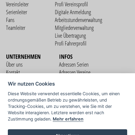
Vereinsleiter
Profi Vereinsprofil
Serienleiter
Digitale Anmeldung
Fans
Arbeitsstundenverwaltung
Teamleiter
Mitgliederverwaltung
Live Übertragung
Profi Fahrerprofil
UNTERNEHMEN
INFOS
Über uns
Adressen Serien
Kontakt
Adressen Vereine
Nutzungsbedingungen
Adressen Teams
Wir nutzen Cookies
Datenschutzerklärung
Streckenverzeichnis
Diese Website verwendet essentielle Cookies, um einen
Impressum
COMMUNITY
ordnungsgemäßen Betrieb zu gewährleisten, und
Tracking-Cookies, um zu verstehen, wie Sie mit der
Website interagieren. Letztere werden erst nach
Zustimmung geladen.
Mehr erfahren
TV