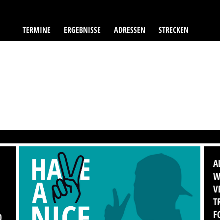
TERMINE
ERGEBNISSE
ADRESSEN
STRECKEN
A
W
V
T
F
0