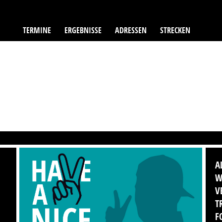
TERMINE
ERGEBNISSE
ADRESSEN
STRECKEN
A
W
V
T
F