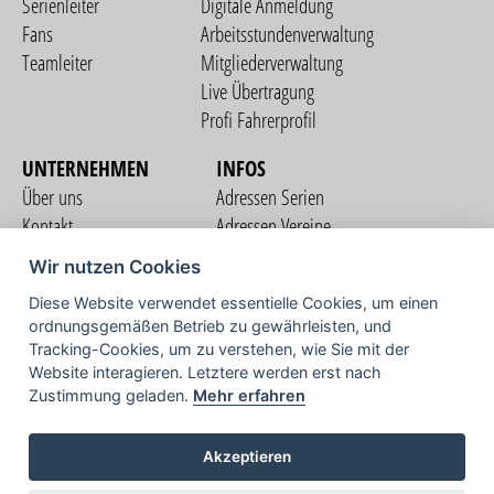
Serienleiter
Digitale Anmeldung
Fans
Arbeitsstundenverwaltung
Teamleiter
Mitgliederverwaltung
Live Übertragung
Profi Fahrerprofil
UNTERNEHMEN
INFOS
Über uns
Adressen Serien
Kontakt
Adressen Vereine
Nutzungsbedingungen
Adressen Teams
Wir nutzen Cookies
Datenschutzerklärung
Streckenverzeichnis
Diese Website verwendet essentielle Cookies, um einen
Impressum
ordnungsgemäßen Betrieb zu gewährleisten, und
COMMUNITY
Tracking-Cookies, um zu verstehen, wie Sie mit der
Website interagieren. Letztere werden erst nach
Zustimmung geladen.
Mehr erfahren
TV
Akzeptieren