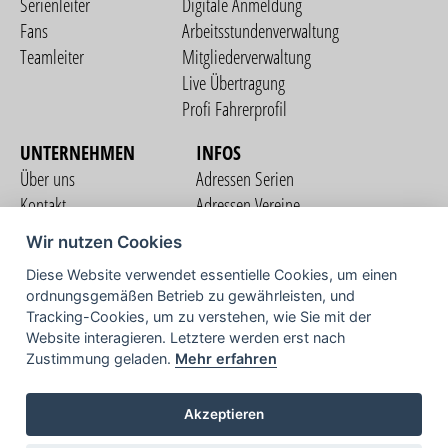
Serienleiter
Digitale Anmeldung
Fans
Arbeitsstundenverwaltung
Teamleiter
Mitgliederverwaltung
Live Übertragung
Profi Fahrerprofil
UNTERNEHMEN
INFOS
Über uns
Adressen Serien
Kontakt
Adressen Vereine
Nutzungsbedingungen
Adressen Teams
Wir nutzen Cookies
Datenschutzerklärung
Streckenverzeichnis
Diese Website verwendet essentielle Cookies, um einen
Impressum
ordnungsgemäßen Betrieb zu gewährleisten, und
COMMUNITY
Tracking-Cookies, um zu verstehen, wie Sie mit der
Website interagieren. Letztere werden erst nach
Zustimmung geladen.
Mehr erfahren
TV
Akzeptieren