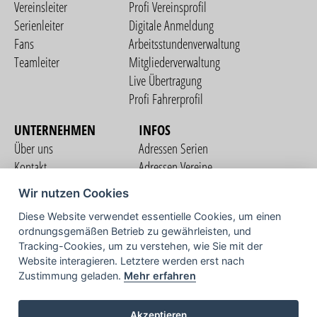
Vereinsleiter
Profi Vereinsprofil
Serienleiter
Digitale Anmeldung
Fans
Arbeitsstundenverwaltung
Teamleiter
Mitgliederverwaltung
Live Übertragung
Profi Fahrerprofil
UNTERNEHMEN
INFOS
Über uns
Adressen Serien
Kontakt
Adressen Vereine
Nutzungsbedingungen
Adressen Teams
Wir nutzen Cookies
Datenschutzerklärung
Streckenverzeichnis
Diese Website verwendet essentielle Cookies, um einen
Impressum
ordnungsgemäßen Betrieb zu gewährleisten, und
COMMUNITY
Tracking-Cookies, um zu verstehen, wie Sie mit der
Website interagieren. Letztere werden erst nach
Zustimmung geladen.
Mehr erfahren
TV
Akzeptieren