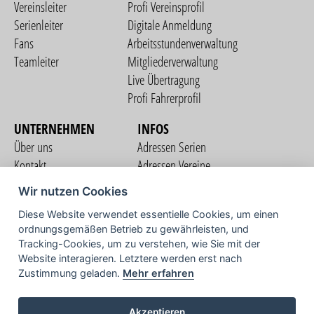
Vereinsleiter
Profi Vereinsprofil
Serienleiter
Digitale Anmeldung
Fans
Arbeitsstundenverwaltung
Teamleiter
Mitgliederverwaltung
Live Übertragung
Profi Fahrerprofil
UNTERNEHMEN
INFOS
Über uns
Adressen Serien
Kontakt
Adressen Vereine
Nutzungsbedingungen
Adressen Teams
Wir nutzen Cookies
Datenschutzerklärung
Streckenverzeichnis
Diese Website verwendet essentielle Cookies, um einen
Impressum
ordnungsgemäßen Betrieb zu gewährleisten, und
COMMUNITY
Tracking-Cookies, um zu verstehen, wie Sie mit der
Website interagieren. Letztere werden erst nach
Zustimmung geladen.
Mehr erfahren
TV
Akzeptieren