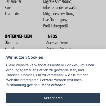
Serienleiter
Digitale Anmeldung
Fans
Arbeitsstundenverwaltung
Teamleiter
Mitgliederverwaltung
Live Übertragung
Profi Fahrerprofil
UNTERNEHMEN
INFOS
Über uns
Adressen Serien
Kontakt
Adressen Vereine
Nutzungsbedingungen
Adressen Teams
Wir nutzen Cookies
Datenschutzerklärung
Streckenverzeichnis
Diese Website verwendet essentielle Cookies, um einen
Impressum
ordnungsgemäßen Betrieb zu gewährleisten, und
COMMUNITY
Tracking-Cookies, um zu verstehen, wie Sie mit der
Website interagieren. Letztere werden erst nach
Zustimmung geladen.
Mehr erfahren
TV
Akzeptieren