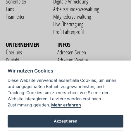
Serienleiter
Digitale Anmeldung
Fans
Arbeitsstundenverwaltung
Teamleiter
Mitgliederverwaltung
Live Übertragung
Profi Fahrerprofil
UNTERNEHMEN
INFOS
Über uns
Adressen Serien
Kontakt
Adressen Vereine
Nutzungsbedingungen
Adressen Teams
Wir nutzen Cookies
Datenschutzerklärung
Streckenverzeichnis
Diese Website verwendet essentielle Cookies, um einen
Impressum
ordnungsgemäßen Betrieb zu gewährleisten, und
COMMUNITY
Tracking-Cookies, um zu verstehen, wie Sie mit der
Website interagieren. Letztere werden erst nach
Zustimmung geladen.
Mehr erfahren
TV
Akzeptieren