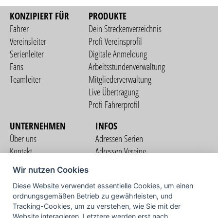
KONZIPIERT FÜR
PRODUKTE
Fahrer
Dein Streckenverzeichnis
Vereinsleiter
Profi Vereinsprofil
Serienleiter
Digitale Anmeldung
Fans
Arbeitsstundenverwaltung
Teamleiter
Mitgliederverwaltung
Live Übertragung
Profi Fahrerprofil
UNTERNEHMEN
INFOS
Über uns
Adressen Serien
Kontakt
Adressen Vereine
Nutzungsbedingungen
Adressen Teams
Wir nutzen Cookies
Datenschutzerklärung
Streckenverzeichnis
Diese Website verwendet essentielle Cookies, um einen
Impressum
ordnungsgemäßen Betrieb zu gewährleisten, und
COMMUNITY
Tracking-Cookies, um zu verstehen, wie Sie mit der
Website interagieren. Letztere werden erst nach