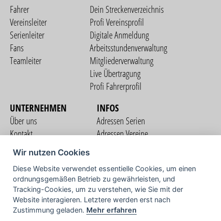
Fahrer
Dein Streckenverzeichnis
Vereinsleiter
Profi Vereinsprofil
Serienleiter
Digitale Anmeldung
Fans
Arbeitsstundenverwaltung
Teamleiter
Mitgliederverwaltung
Live Übertragung
Profi Fahrerprofil
UNTERNEHMEN
INFOS
Über uns
Adressen Serien
Kontakt
Adressen Vereine
Nutzungsbedingungen
Adressen Teams
Wir nutzen Cookies
Datenschutzerklärung
Streckenverzeichnis
Diese Website verwendet essentielle Cookies, um einen
Impressum
COMMUNITY
ordnungsgemäßen Betrieb zu gewährleisten, und
Tracking-Cookies, um zu verstehen, wie Sie mit der
Website interagieren. Letztere werden erst nach
Zustimmung geladen.
Mehr erfahren