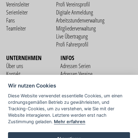
Vereinsleiter
Profi Vereinsprofil
Serienleiter
Digitale Anmeldung
Fans
Arbeitsstundenverwaltung
Teamleiter
Mitgliederverwaltung
Live Übertragung
Profi Fahrerprofil
UNTERNEHMEN
INFOS
Über uns
Adressen Serien
Kontakt
Adressen Vereine
Nutzungsbedingungen
Adressen Teams
Wir nutzen Cookies
Datenschutzerklärung
Streckenverzeichnis
Diese Website verwendet essentielle Cookies, um einen
Impressum
COMMUNITY
ordnungsgemäßen Betrieb zu gewährleisten, und
Tracking-Cookies, um zu verstehen, wie Sie mit der
Website interagieren. Letztere werden erst nach
Zustimmung geladen.
Mehr erfahren
TV