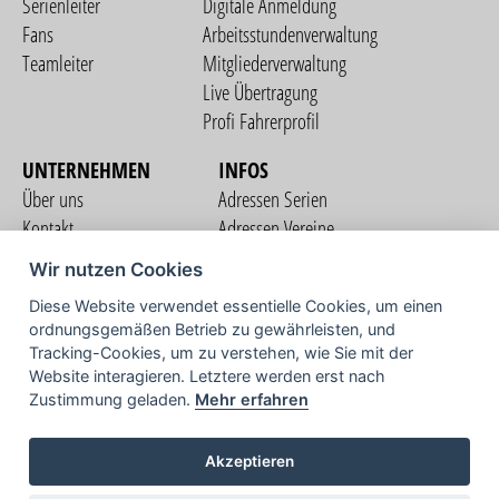
Serienleiter
Digitale Anmeldung
Fans
Arbeitsstundenverwaltung
Teamleiter
Mitgliederverwaltung
Live Übertragung
Profi Fahrerprofil
UNTERNEHMEN
INFOS
Über uns
Adressen Serien
Kontakt
Adressen Vereine
Nutzungsbedingungen
Adressen Teams
Wir nutzen Cookies
Datenschutzerklärung
Streckenverzeichnis
Diese Website verwendet essentielle Cookies, um einen
Impressum
ordnungsgemäßen Betrieb zu gewährleisten, und
COMMUNITY
Tracking-Cookies, um zu verstehen, wie Sie mit der
Website interagieren. Letztere werden erst nach
Zustimmung geladen.
Mehr erfahren
TV
Akzeptieren