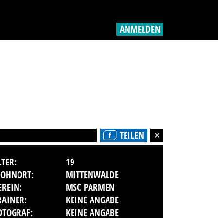
ANMELDEN
TEILEN
LTER:
19
OHNORT:
MITTENWALDE
EREIN:
MSC PARMEN
RAINER:
KEINE ANGABE
OTOGRAF:
KEINE ANGABE