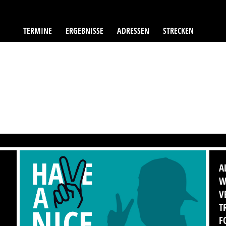
TERMINE
ERGEBNISSE
ADRESSEN
STRECKEN
A
W
V
T
F