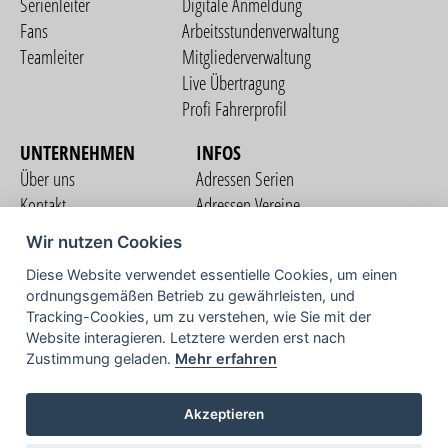
Serienleiter
Digitale Anmeldung
Fans
Arbeitsstundenverwaltung
Teamleiter
Mitgliederverwaltung
Live Übertragung
Profi Fahrerprofil
UNTERNEHMEN
INFOS
Über uns
Adressen Serien
Kontakt
Adressen Vereine
Nutzungsbedingungen
Adressen Teams
Wir nutzen Cookies
Datenschutzerklärung
Streckenverzeichnis
Diese Website verwendet essentielle Cookies, um einen
Impressum
ordnungsgemäßen Betrieb zu gewährleisten, und
COMMUNITY
Tracking-Cookies, um zu verstehen, wie Sie mit der
Website interagieren. Letztere werden erst nach
Zustimmung geladen.
Mehr erfahren
TV
Akzeptieren