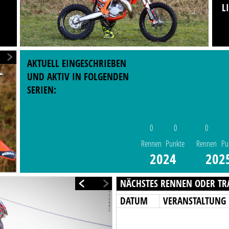
L
AKTUELL EINGESCHRIEBEN
UND AKTIV IN FOLGENDEN
SERIEN:
0
0
0
Rennen
Punkte
Rennen
Pu
2024
202
NÄCHSTES RENNEN ODER TR
DATUM
VERANSTALTUNG