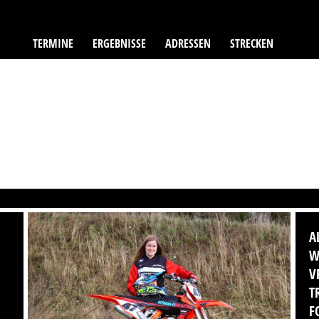
TERMINE
ERGEBNISSE
ADRESSEN
STRECKEN
A
W
V
T
F