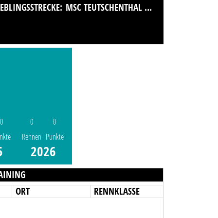
IEBLINGSSTRECKE:
MSC TEUTSCHENTHAL E.V.
0
0
0
nkte
Rennen
Punkte
5
2026
AINING
ORT
RENNKLASSE