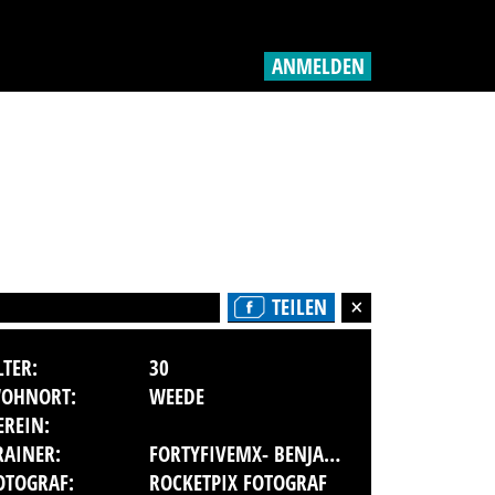
ANMELDEN
TEILEN
LTER:
30
OHNORT:
WEEDE
EREIN:
RAINER:
FORTYFIVEMX- BENJAMIN MEUSEL
OTOGRAF:
ROCKETPIX FOTOGRAF