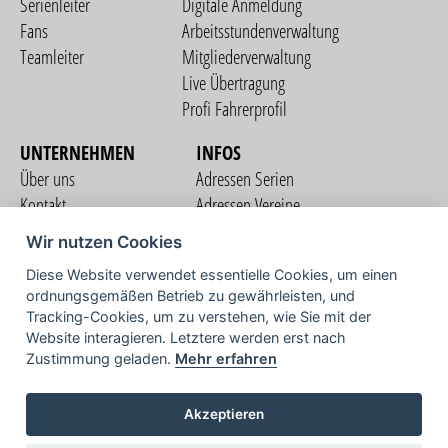
Serienleiter
Digitale Anmeldung
Fans
Arbeitsstundenverwaltung
Teamleiter
Mitgliederverwaltung
Live Übertragung
Profi Fahrerprofil
UNTERNEHMEN
INFOS
Über uns
Adressen Serien
Kontakt
Adressen Vereine
Nutzungsbedingungen
Adressen Teams
Wir nutzen Cookies
Datenschutzerklärung
Streckenverzeichnis
Diese Website verwendet essentielle Cookies, um einen
Impressum
ordnungsgemäßen Betrieb zu gewährleisten, und
COMMUNITY
Tracking-Cookies, um zu verstehen, wie Sie mit der
Website interagieren. Letztere werden erst nach
Zustimmung geladen.
Mehr erfahren
TV
Akzeptieren