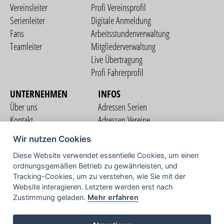
Vereinsleiter
Profi Vereinsprofil
Serienleiter
Digitale Anmeldung
Fans
Arbeitsstundenverwaltung
Teamleiter
Mitgliederverwaltung
Live Übertragung
Profi Fahrerprofil
UNTERNEHMEN
INFOS
Über uns
Adressen Serien
Kontakt
Adressen Vereine
Nutzungsbedingungen
Adressen Teams
Wir nutzen Cookies
Datenschutzerklärung
Streckenverzeichnis
Diese Website verwendet essentielle Cookies, um einen
Impressum
ordnungsgemäßen Betrieb zu gewährleisten, und
COMMUNITY
Tracking-Cookies, um zu verstehen, wie Sie mit der
Website interagieren. Letztere werden erst nach
Zustimmung geladen.
Mehr erfahren
TV