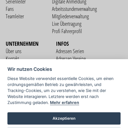
Serienleiter
Digitale Anmeldung
Fans
Arbeitsstundenverwaltung
Teamleiter
Mitgliederverwaltung
Live Übertragung
Profi Fahrerprofil
UNTERNEHMEN
INFOS
Über uns
Adressen Serien
Kontakt
Adressen Vereine
Nutzungsbedingungen
Adressen Teams
Wir nutzen Cookies
Datenschutzerklärung
Streckenverzeichnis
Diese Website verwendet essentielle Cookies, um einen
Impressum
ordnungsgemäßen Betrieb zu gewährleisten, und
COMMUNITY
Tracking-Cookies, um zu verstehen, wie Sie mit der
Website interagieren. Letztere werden erst nach
Zustimmung geladen.
Mehr erfahren
TV
Akzeptieren