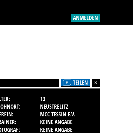
ANMELDEN
TEILEN
LTER:
13
OHNORT:
NEUSTRELITZ
EREIN:
MCC TESSIN E.V.
RAINER:
KEINE ANGABE
OTOGRAF:
KEINE ANGABE