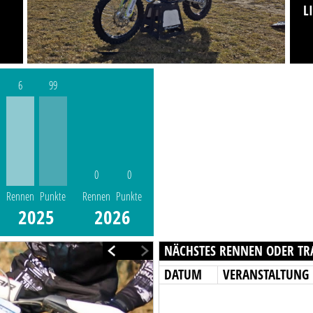
L
6
99
0
0
Rennen
Punkte
Rennen
Punkte
2025
2026
NÄCHSTES RENNEN ODER TR
DATUM
VERANSTALTUNG