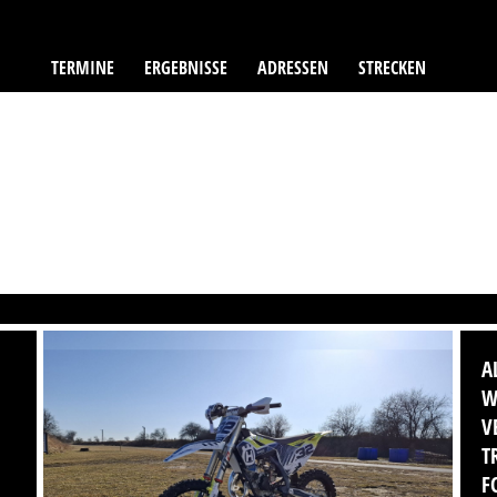
TERMINE
ERGEBNISSE
ADRESSEN
STRECKEN
A
W
V
T
F