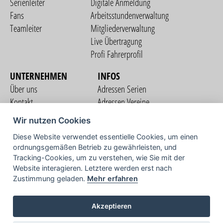
Serienleiter
Digitale Anmeldung
Fans
Arbeitsstundenverwaltung
Teamleiter
Mitgliederverwaltung
Live Übertragung
Profi Fahrerprofil
UNTERNEHMEN
INFOS
Über uns
Adressen Serien
Kontakt
Adressen Vereine
Nutzungsbedingungen
Adressen Teams
Wir nutzen Cookies
Datenschutzerklärung
Streckenverzeichnis
Diese Website verwendet essentielle Cookies, um einen
Impressum
ordnungsgemäßen Betrieb zu gewährleisten, und
COMMUNITY
Tracking-Cookies, um zu verstehen, wie Sie mit der
Website interagieren. Letztere werden erst nach
Zustimmung geladen.
Mehr erfahren
TV
Akzeptieren