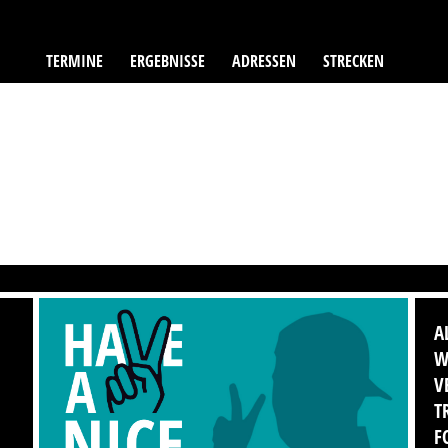
TERMINE
ERGEBNISSE
ADRESSEN
STRECKEN
A
W
V
T
F